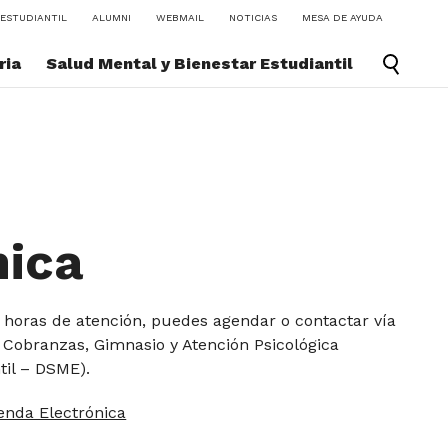
ESTUDIANTIL
ALUMNI
WEBMAIL
NOTICIAS
MESA DE AYUDA
ria
Salud Mental y Bienestar Estudiantil
nica
 horas de atención, puedes agendar o contactar vía
, Cobranzas, Gimnasio y Atención Psicológica
til – DSME).
enda Electrónica