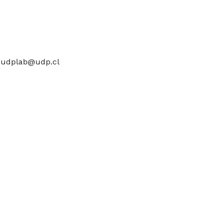
a
udplab@udp.cl