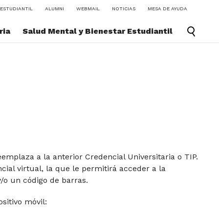
ESTUDIANTIL
ALUMNI
WEBMAIL
NOTICIAS
MESA DE AYUDA
ria
Salud Mental y Bienestar Estudiantil
reemplaza a la anterior Credencial Universitaria o TIP.
ial virtual, la que le permitirá acceder a la
y/o un código de barras.
sitivo móvil: