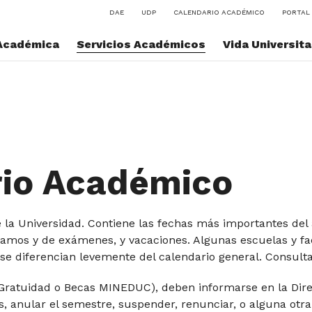
DAE
UDP
CALENDARIO ACADÉMICO
PORTAL 
Académica
Servicios Académicos
Vida Universita
rio Académico
 la Universidad. Contiene las fechas más importantes del 
ramos y de exámenes, y vacaciones. Algunas escuelas y f
se diferencian levemente del calendario general. Consulta 
(Gratuidad o Becas MINEDUC), deben informarse en la Dire
s, anular el semestre, suspender, renunciar, o alguna otr